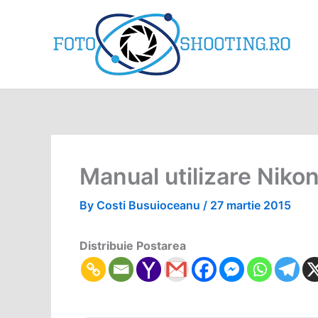
Skip
to
content
Manual utilizare Nik
By
Costi Busuioceanu
/
27 martie 2015
Distribuie Postarea