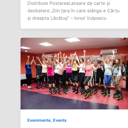
Distribuie PostareaLansare de carte şi
dezbatere „Din ţara în care stânga e Cârţu
şi dreapta Lăcătuş” – Ionut Vulpescu
,
Evenimente
Events