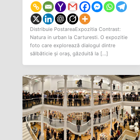
Distribuie PostareaExpozitia Contrast:
Natura in urban la Carturesti. O expozitie
foto care explorează dialogul dintre
sălbăticie și oraș, găzduită la […]