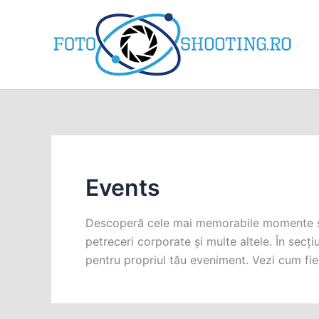
Skip
to
content
Events
Descoperă cele mai memorabile momente surp
petreceri corporate și multe altele. În secț
pentru propriul tău eveniment. Vezi cum fiec