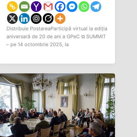
Distribuie PostareaParticipă virtual la ediția
aniversară de 20 de ani a GPeC ⧉ SUMMIT
– pe 14 octombrie 2025, la