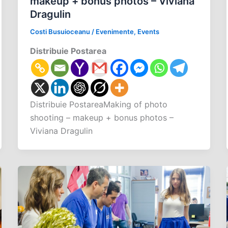
makeup + bonus photos – Viviana
Dragulin
Costi Busuioceanu
/
Evenimente
,
Events
Distribuie Postarea
Distribuie PostareaMaking of photo
shooting – makeup + bonus photos –
Viviana Dragulin