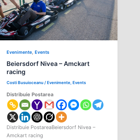
,
Evenimente
Events
Beiersdorf Nivea – Amckart
racing
Costi Busuioceanu
/
Evenimente
,
Events
Distribuie Postarea
Distribuie PostareaBeiersdorf Nivea –
Amckart racing