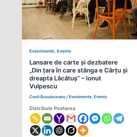
,
Evenimente
Events
Lansare de carte şi dezbatere
„Din ţara în care stânga e Cârţu şi
dreapta Lăcătuş” – Ionut
Vulpescu
Costi Busuioceanu
/
Evenimente
,
Events
Distribuie Postarea