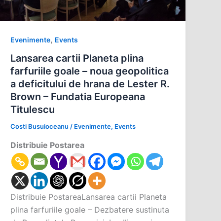
,
Evenimente
Events
Lansarea cartii Planeta plina
farfuriile goale – noua geopolitica
a deficitului de hrana de Lester R.
Brown – Fundatia Europeana
Titulescu
Costi Busuioceanu
/
Evenimente
,
Events
Distribuie Postarea
Distribuie PostareaLansarea cartii Planeta
plina farfuriile goale – Dezbatere sustinuta