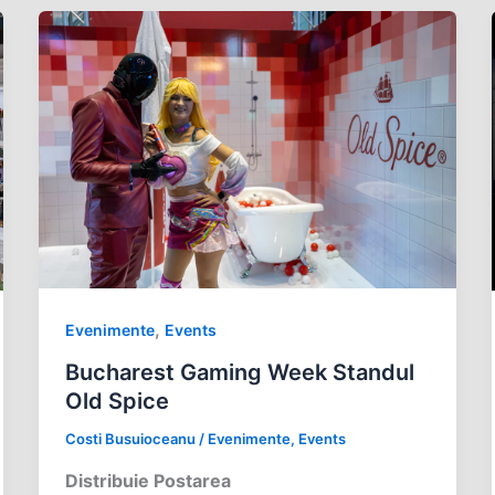
,
Evenimente
Events
Bucharest Gaming Week Standul
Old Spice
Costi Busuioceanu
/
Evenimente
,
Events
Distribuie Postarea