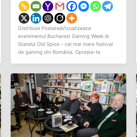
Distribuie PostareaVizualizeaza
evenimentul Bucharest Gaming Week ⧉
Standul Old Spice – cel mai mare festival
de gaming din România. Oprește-te