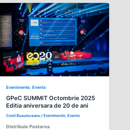
,
Evenimente
Events
GPeC SUMMIT Octombrie 2025
Editia aniversara de 20 de ani
Costi Busuioceanu
/
Evenimente
,
Events
Distribuie Postarea