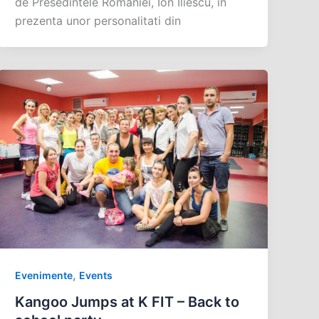
de Presedintele Romaniei, Ion Iliescu, in
prezenta unor personalitati din
,
Evenimente
Events
Kangoo Jumps at K FIT – Back to