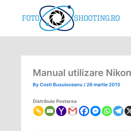
Skip
to
content
Manual utilizare Niko
By
Costi Busuioceanu
/
26 martie 2015
Distribuie Postarea