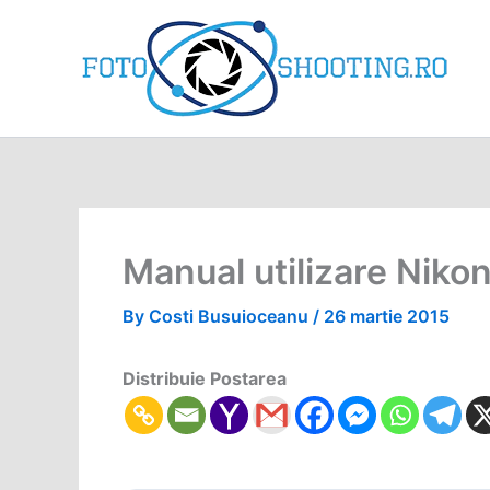
Skip
to
content
Manual utilizare Niko
By
Costi Busuioceanu
/
26 martie 2015
Distribuie Postarea