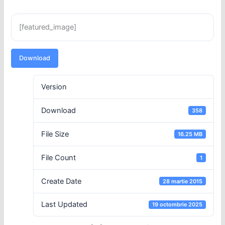
[featured_image]
Download
Version
Download
358
File Size
16.25 MB
File Count
1
Create Date
28 martie 2015
Last Updated
19 octombrie 2025