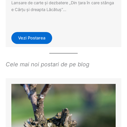
Lansare de carte şi dezbatere „Din ţara în care stânga
e Cârţu şi dreapta Lăcătuş”…
Vezi Postarea
Evenimente
,
Events
Cele mai noi postari de pe blog