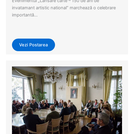
Evenimentul „Lansare carte – 150 de ani de
invatamant artistic national” marchează o celebrare
importantă…
Vezi Postarea
Evenimente
,
Events