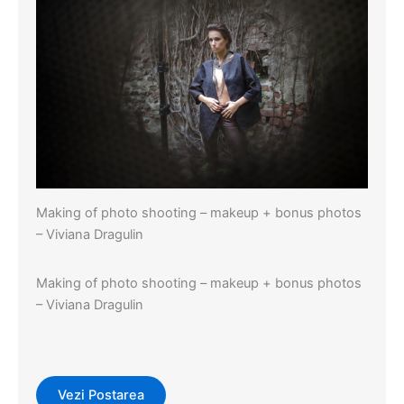
Making of photo shooting – makeup + bonus photos
– Viviana Dragulin
Making of photo shooting – makeup + bonus photos
– Viviana Dragulin
Vezi Postarea
Evenimente
,
Events