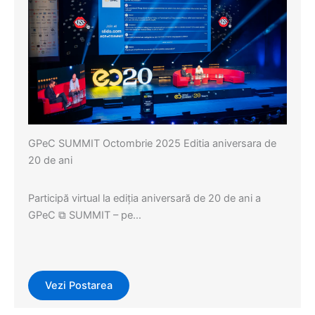
GPeC SUMMIT Octombrie 2025 Editia aniversara de
20 de ani
Participă virtual la ediția aniversară de 20 de ani a
GPeC ⧉ SUMMIT – pe…
Vezi Postarea
Evenimente
,
Events