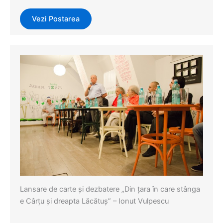
Vezi Postarea
Evenimente
,
Events
Lansare de carte şi dezbatere „Din ţara în care stânga
e Cârţu şi dreapta Lăcătuş” – Ionut Vulpescu