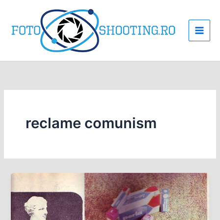
Skip
to
content
reclame comunism