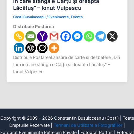
în care stânga e Cârţu şi dreapta
Lăcătuş” – Ionut Vulpescu
Costi Busuioceanu
/
Evenimente
,
Events
Distribuie Postarea
Distribuie PostareaLansare de carte şi dezbatere „Din
ţara în care stânga e Cârţu şi dreapta Lăcătuş” –
Ionut Vulpescu
Copyright © 2009 - 2026 Constantin Busuioceanu (Costi) | Toate
Drepturile Rezervate |
Termeni de Utilizare a Fotografiilor
|
Fotograf Evenimente Petreceri Private | Fotograf Portret | Fotograf